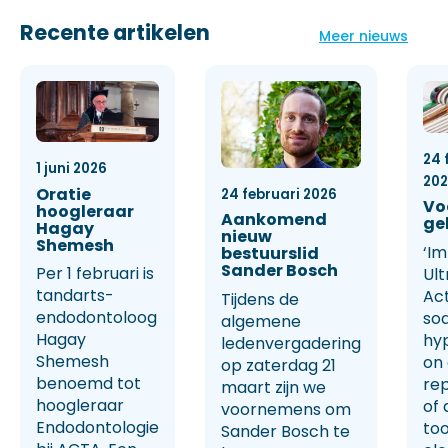
Recente artikelen
Meer nieuws
24 
1 juni 2026
20
Oratie
24 februari 2026
Vo
hoogleraar
Aankomend
ge
Hagay
nieuw
Shemesh
‘Im
bestuurslid
Sander Bosch
Per 1 februari is
Ult
tandarts-
Ac
Tijdens de
endodontoloog
so
algemene
Hagay
hy
ledenvergadering
Shemesh
on
op zaterdag 21
benoemd tot
rep
maart zijn we
hoogleraar
of 
voornemens om
Endodontologie
too
Sander Bosch te