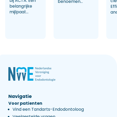
bij ACTA. Een
cl
benoemen...
belangrijke
Eff
mijlpaal:...
and
Navigatie
Voor patienten
Vind een Tandarts-Endodontoloog
Veelgestelde vragen