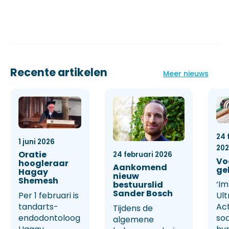
Recente artikelen
Meer nieuws
24 
1 juni 2026
20
Oratie
24 februari 2026
Vo
hoogleraar
Aankomend
ge
Hagay
nieuw
Shemesh
‘Im
bestuurslid
Sander Bosch
Per 1 februari is
Ult
tandarts-
Ac
Tijdens de
endodontoloog
so
algemene