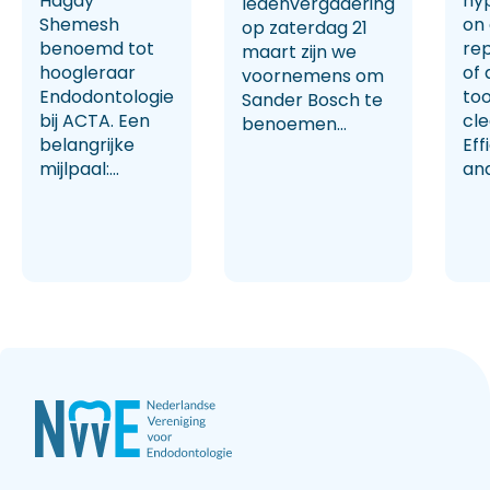
Hagay
hy
ledenvergadering
Shemesh
on
op zaterdag 21
benoemd tot
rep
maart zijn we
hoogleraar
of 
voornemens om
Endodontologie
too
Sander Bosch te
bij ACTA. Een
cl
benoemen...
belangrijke
Eff
mijlpaal:...
and