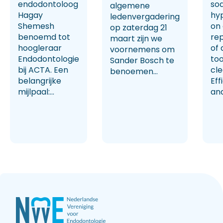
endodontoloog
so
algemene
Hagay
hy
ledenvergadering
Shemesh
on
op zaterdag 21
benoemd tot
rep
maart zijn we
hoogleraar
of 
voornemens om
Endodontologie
too
Sander Bosch te
bij ACTA. Een
cl
benoemen...
belangrijke
Eff
mijlpaal:...
and