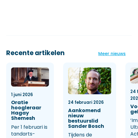
Recente artikelen
Meer nieuws
24 
1 juni 2026
20
Oratie
24 februari 2026
Vo
hoogleraar
Aankomend
ge
Hagay
nieuw
Shemesh
‘Im
bestuurslid
Sander Bosch
Per 1 februari is
Ult
tandarts-
Ac
Tijdens de