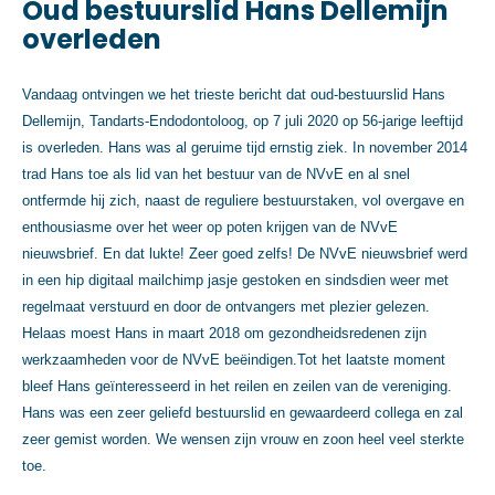
Oud bestuurslid Hans Dellemijn
overleden
Vandaag ontvingen we het trieste bericht dat oud-bestuurslid Hans
Dellemijn, Tandarts-Endodontoloog, op 7 juli 2020 op 56-jarige leeftijd
is overleden. Hans was al geruime tijd ernstig ziek. In november 2014
trad Hans toe als lid van het bestuur van de NVvE en al snel
ontfermde hij zich, naast de reguliere bestuurstaken, vol overgave en
enthousiasme over het weer op poten krijgen van de NVvE
nieuwsbrief. En dat lukte! Zeer goed zelfs! De NVvE nieuwsbrief werd
in een hip digitaal mailchimp jasje gestoken en sindsdien weer met
regelmaat verstuurd en door de ontvangers met plezier gelezen.
Helaas moest Hans in maart 2018 om gezondheidsredenen zijn
werkzaamheden voor de NVvE beëindigen.Tot het laatste moment
bleef Hans geïnteresseerd in het reilen en zeilen van de vereniging.
Hans was een zeer geliefd bestuurslid en gewaardeerd collega en zal
zeer gemist worden. We wensen zijn vrouw en zoon heel veel sterkte
toe.