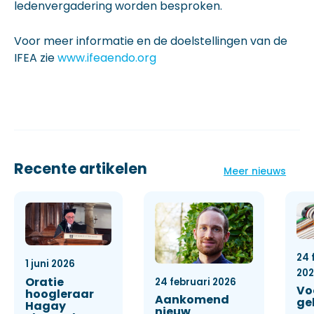
ledenvergadering worden besproken.
Voor meer informatie en de doelstellingen van de
IFEA zie
www.ifeaendo.org
Recente artikelen
Meer nieuws
24 
1 juni 2026
20
Oratie
24 februari 2026
Vo
hoogleraar
Aankomend
ge
Hagay
nieuw