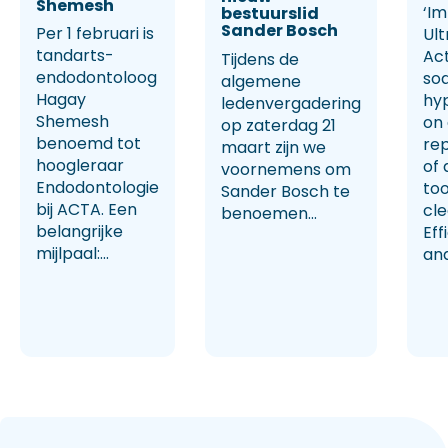
Shemesh
‘Im
bestuurslid
Sander Bosch
Per 1 februari is
Ult
tandarts-
Ac
Tijdens de
endodontoloog
so
algemene
Hagay
hy
ledenvergadering
Shemesh
on
op zaterdag 21
benoemd tot
rep
maart zijn we
hoogleraar
of 
voornemens om
Endodontologie
too
Sander Bosch te
bij ACTA. Een
cl
benoemen...
belangrijke
Eff
mijlpaal:...
and