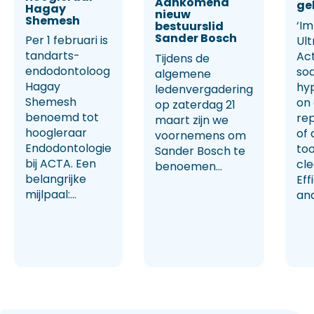
Aankomend
ge
Hagay
nieuw
Shemesh
‘Im
bestuurslid
Sander Bosch
Per 1 februari is
Ult
tandarts-
Ac
Tijdens de
endodontoloog
so
algemene
Hagay
hy
ledenvergadering
Shemesh
on
op zaterdag 21
benoemd tot
rep
maart zijn we
hoogleraar
of 
voornemens om
Endodontologie
too
Sander Bosch te
bij ACTA. Een
cl
benoemen...
belangrijke
Eff
mijlpaal:...
and