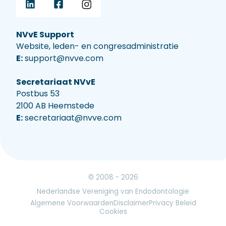
NVvE Support
Website, leden- en congresadministratie
E:
support@nvve.com
Secretariaat NVvE
Postbus 53
2100 AB Heemstede
E:
secretariaat@nvve.com
© 2008 - 2026
Nederlandse Vereniging van Endodontologie
Algemene Voorwaarden
Disclaimer
Privacy Beleid
Cookies