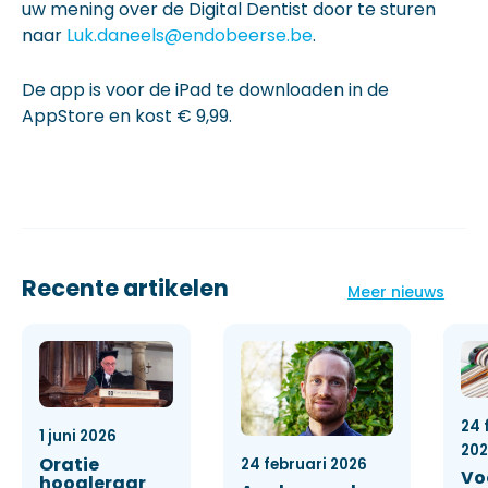
uw mening over de Digital Dentist door te sturen
naar
Luk.daneels@endobeerse.be
.
De app is voor de iPad te downloaden in de
AppStore en kost € 9,99.
Recente artikelen
Meer nieuws
24 
1 juni 2026
20
Oratie
24 februari 2026
Vo
hoogleraar