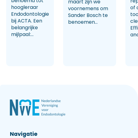
benoemd tot
rep
maart zijn we
hoogleraar
of 
voornemens om
Endodontologie
too
Sander Bosch te
bij ACTA. Een
cl
benoemen...
belangrijke
Eff
mijlpaal:...
and
Navigatie