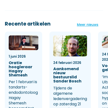
Recente artikelen
Meer nieuws
24 
1 juni 2026
20
Oratie
24 februari 2026
Vo
hoogleraar
Aankomend
ge
Hagay
nieuw
Shemesh
‘Im
bestuurslid
Sander Bosch
Per 1 februari is
Ult
tandarts-
Ac
Tijdens de
endodontoloog
so
algemene
Hagay
hy
ledenvergadering
Shemesh
on
op zaterdag 21