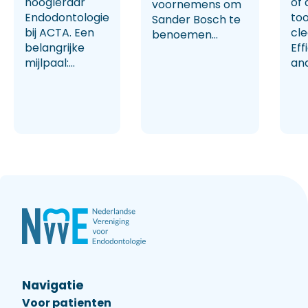
hoogleraar
of 
voornemens om
Endodontologie
too
Sander Bosch te
bij ACTA. Een
cl
benoemen...
belangrijke
Eff
mijlpaal:...
and
Navigatie
Voor patienten