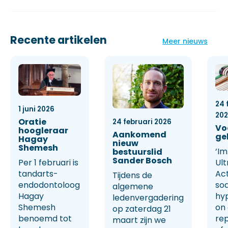
Recente artikelen
Meer nieuws
24 
1 juni 2026
20
Oratie
24 februari 2026
Vo
hoogleraar
Aankomend
ge
Hagay
nieuw
Shemesh
‘Im
bestuurslid
Sander Bosch
Per 1 februari is
Ult
tandarts-
Ac
Tijdens de
endodontoloog
so
algemene
Hagay
hy
ledenvergadering
Shemesh
on
op zaterdag 21
benoemd tot
rep
maart zijn we