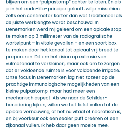
blijven om een “pulpastomp” achter te laten. En als
je in het endo-lite-principe gelooft, wil je misschien
zelfs een centimeter korter dan wat traditioneel als
de juiste werklengte wordt beschouwd. In
Denemarken werd mij geleerd om een apicale stop
te maken op 3 millimeter van de radiografische
wortelpunt – in vitale gevallen – en een soort box
te maken door het kanaal tot apicaal vrij breed te
prepareren. Dit om het risico op extrusie van
vulmateriaal te verkleinen, maar ook om te zorgen
dat er voldoende ruimte is voor voldoende irrigatie.
Onze focus in Denemarken lag niet zozeer op de
prachtige immunologische mogelijkheden van een
kleine pulpastomp, maar had meer een
mechanisch aspect. Als we naar de Schilder-
benadering kijken, willen we het liefst vullen tot de
apicale vernauwing, of het nu vitaal of necrotisch is,
en bij voorkeur ook een sealer puff creëren of een
zijkanaal vullen. Ik heb daar geen moeite mee,