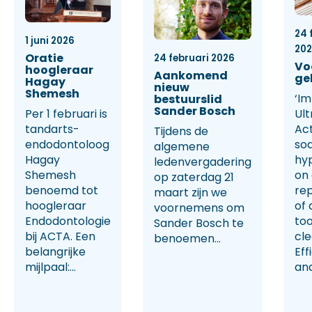
24 
1 juni 2026
20
Oratie
24 februari 2026
Vo
hoogleraar
Aankomend
ge
Hagay
nieuw
Shemesh
‘Im
bestuurslid
Sander Bosch
Per 1 februari is
Ult
tandarts-
Ac
Tijdens de
endodontoloog
so
algemene
Hagay
hy
ledenvergadering
Shemesh
on
op zaterdag 21
benoemd tot
rep
maart zijn we
hoogleraar
of 
voornemens om
Endodontologie
too
Sander Bosch te
bij ACTA. Een
cl
benoemen...
belangrijke
Eff
mijlpaal:...
and