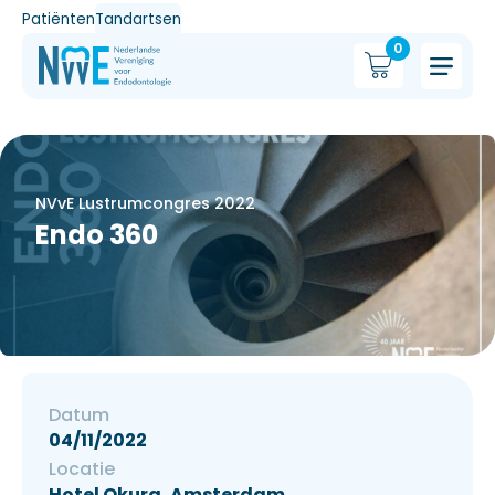
Patiënten
Tandartsen
0
NVvE Lustrumcongres 2022
Endo 360
Datum
04/11/2022
Locatie
Hotel Okura, Amsterdam