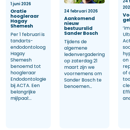
24 
1 juni 2026
20
Oratie
24 februari 2026
Vo
hoogleraar
Aankomend
ge
Hagay
nieuw
Shemesh
‘Im
bestuurslid
Sander Bosch
Per 1 februari is
Ult
tandarts-
Ac
Tijdens de
endodontoloog
so
algemene
Hagay
hy
ledenvergadering
Shemesh
on
op zaterdag 21
benoemd tot
rep
maart zijn we
hoogleraar
of 
voornemens om
Endodontologie
too
Sander Bosch te
bij ACTA. Een
cl
benoemen...
belangrijke
Eff
mijlpaal:...
and